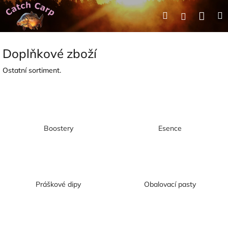
Přejít
Nák
Hledat
Přihlášení
na
obsah
koší
Doplňkové zboží
Ostatní sortiment.
Boostery
Esence
Práškové dipy
Obalovací pasty