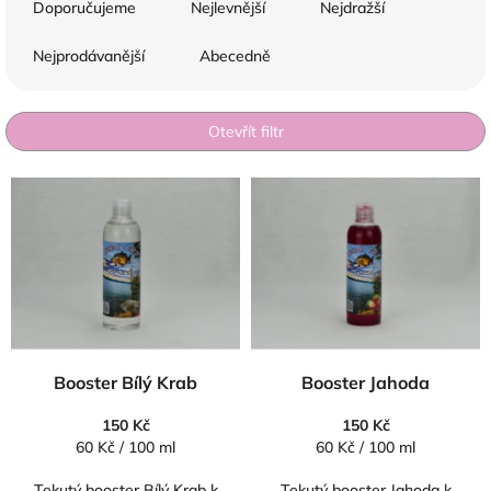
a
Doporučujeme
Nejlevnější
Nejdražší
z
e
Nejprodávanější
Abecedně
n
í
p
Otevřít filtr
r
o
V
d
ý
u
p
k
i
t
s
ů
p
r
o
d
Booster Bílý Krab
Booster Jahoda
u
k
150 Kč
150 Kč
t
Měrná
Měrná
60 Kč / 100 ml
60 Kč / 100 ml
ů
cena:
cena:
Tekutý booster Bílý Krab k
Tekutý booster Jahoda k