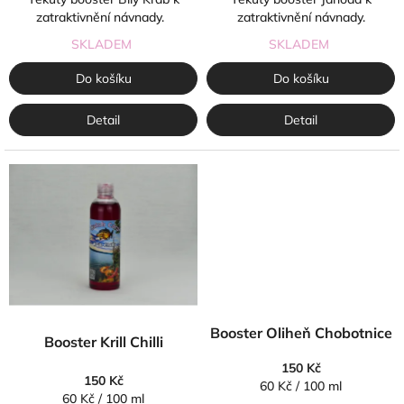
zatraktivnění návnady.
zatraktivnění návnady.
SKLADEM
SKLADEM
Do košíku
Do košíku
Detail
Detail
Booster Oliheň Chobotnice
Booster Krill Chilli
150 Kč
150 Kč
Měrná
60 Kč / 100 ml
Měrná
60 Kč / 100 ml
cena: