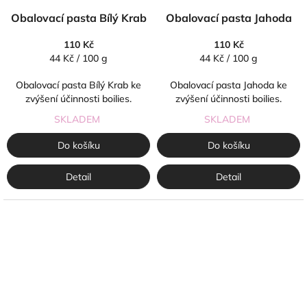
Obalovací pasta Bílý Krab
Obalovací pasta Jahoda
110 Kč
110 Kč
Měrná
Měrná
44 Kč / 100 g
44 Kč / 100 g
cena:
cena:
Obalovací pasta Bílý Krab ke
Obalovací pasta Jahoda ke
zvýšení účinnosti boilies.
zvýšení účinnosti boilies.
SKLADEM
SKLADEM
Do košíku
Do košíku
Detail
Detail