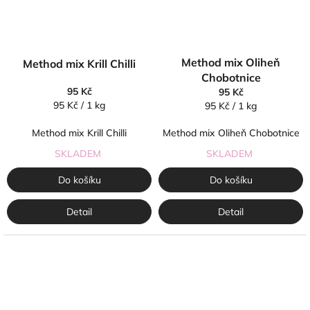
Method mix Oliheň
Method mix Krill Chilli
Chobotnice
95 Kč
95 Kč
Měrná
95 Kč / 1 kg
Měrná
95 Kč / 1 kg
cena:
cena:
Method mix Krill Chilli
Method mix Oliheň Chobotnice
SKLADEM
SKLADEM
Do košíku
Do košíku
Detail
Detail