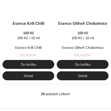
Esence Krill Chilli
Esence Oliheň Chobotnice
100 Kč
100 Kč
Měrná
Měrná
100 Kč / 10 ml
100 Kč / 10 ml
cena:
cena:
Esence Krill Chilli
Esence Oliheň Chobotnice
SKLADEM
SKLADEM
Do košíku
Do košíku
Detail
Detail
20
položek celkem
O
v
l
á