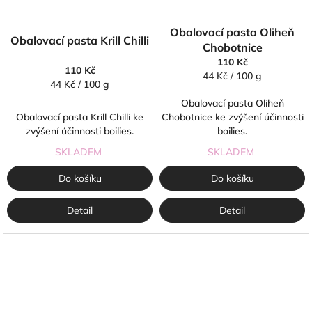
Obalovací pasta Oliheň
Obalovací pasta Krill Chilli
Chobotnice
110 Kč
110 Kč
Měrná
44 Kč / 100 g
Měrná
44 Kč / 100 g
cena:
cena:
Obalovací pasta Oliheň
Obalovací pasta Krill Chilli ke
Chobotnice ke zvýšení účinnosti
zvýšení účinnosti boilies.
boilies.
SKLADEM
SKLADEM
Do košíku
Do košíku
Detail
Detail