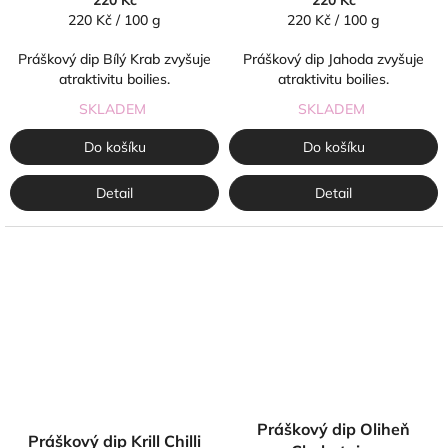
220 Kč
220 Kč
Měrná
Měrná
220 Kč / 100 g
220 Kč / 100 g
cena:
cena:
Práškový dip Bílý Krab zvyšuje
Práškový dip Jahoda zvyšuje
atraktivitu boilies.
atraktivitu boilies.
SKLADEM
SKLADEM
Do košíku
Do košíku
Detail
Detail
Práškový dip Oliheň
Práškový dip Krill Chilli