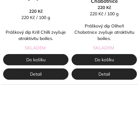
Chobotnice
220 Kč
220 Kč
Měrná
220 Kč / 100 g
Měrná
220 Kč / 100 g
cena:
cena:
Práškový dip Oliheň
Práškový dip Krill Chilli zvyšuje
Chobotnice zvyšuje atraktivitu
atraktivitu boilies.
boilies.
SKLADEM
SKLADEM
Do košíku
Do košíku
Detail
Detail