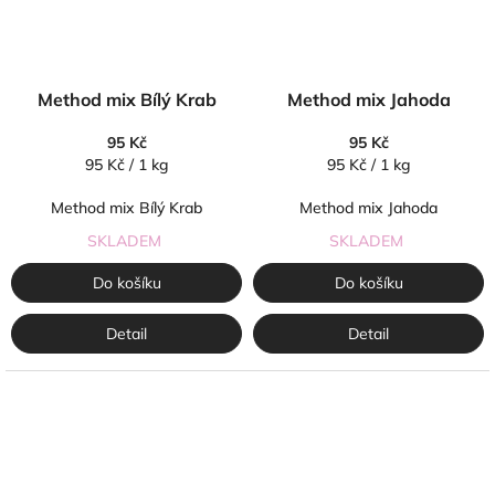
Method mix Bílý Krab
Method mix Jahoda
95 Kč
95 Kč
Měrná
Měrná
95 Kč / 1 kg
95 Kč / 1 kg
cena:
cena:
Method mix Bílý Krab
Method mix Jahoda
SKLADEM
SKLADEM
Do košíku
Do košíku
Detail
Detail