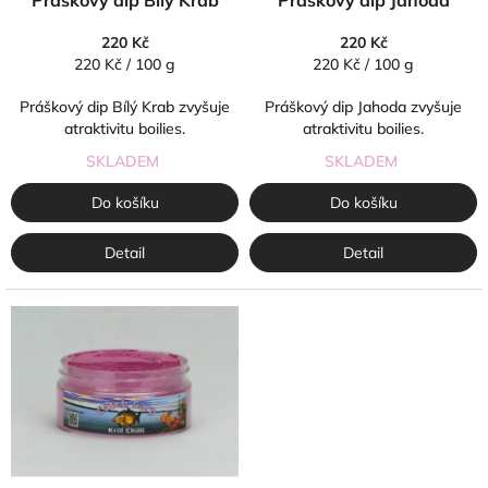
Práškový dip Bílý Krab
Práškový dip Jahoda
u
k
220 Kč
220 Kč
t
Měrná
Měrná
220 Kč / 100 g
220 Kč / 100 g
ů
cena:
cena:
Práškový dip Bílý Krab zvyšuje
Práškový dip Jahoda zvyšuje
atraktivitu boilies.
atraktivitu boilies.
SKLADEM
SKLADEM
Do košíku
Do košíku
Detail
Detail