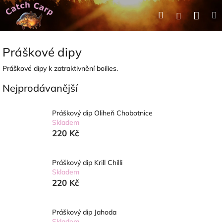
Přejít
Nák
Hledat
Přihlášení
na
obsah
koší
Práškové dipy
Práškové dipy k zatraktivnění boilies.
Nejprodávanější
Práškový dip Oliheň Chobotnice
Skladem
220 Kč
Práškový dip Krill Chilli
Skladem
220 Kč
Práškový dip Jahoda
Skladem