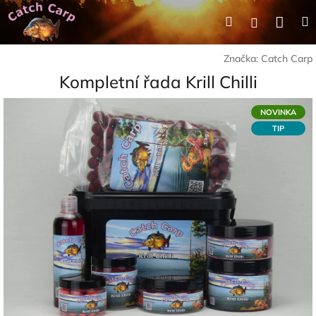
Přejít
Nák
Hledat
Přihlášení
na
obsah
koší
Značka:
Catch Carp
Kompletní řada Krill Chilli
NOVINKA
TIP