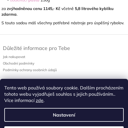
za
zvýhodněnou cenu
1145,- Kč
včetně
5,8 litrového kyblíku
zdarma
.
S touto sadou máš všechny potřebné nástroje pro úspěšný rybolov.
Z
á
Důležité informace pro Tebe
p
a
Jak nakupovat
t
Obchodní podmínky
í
Podmínky ochrany osobních údajů
Tento web používá soubory cookie. Dalším procházením
Nákupní košík
tohoto webu vyjadřuješ souhlas s jejich používáním..
0
ks /
0 Kč
Více informací
zde
.
Nastavení
CatchCarp.cz
Facebook
Instagram
Youtube