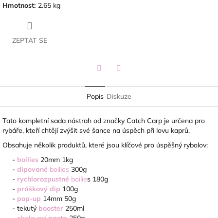
Hmotnost
:
2.65 kg
ZEPTAT SE
Twitter
Facebook
Popis
Diskuze
Tato kompletní sada nástrah od značky Catch Carp je určena pro
rybáře, kteří chtějí zvýšit své šance na úspěch při lovu kaprů.
Obsahuje několik produktů, které jsou klíčové pro úspěšný rybolov:
-
boilies
20mm
1kg
-
dipované
boilies
300g
-
rychlorozpustné
boilie
s 180g
-
práškový dip
100g
-
pop-up
14mm
50g
-
tekutý
booster
250ml
-
obalovací
pasta
250g