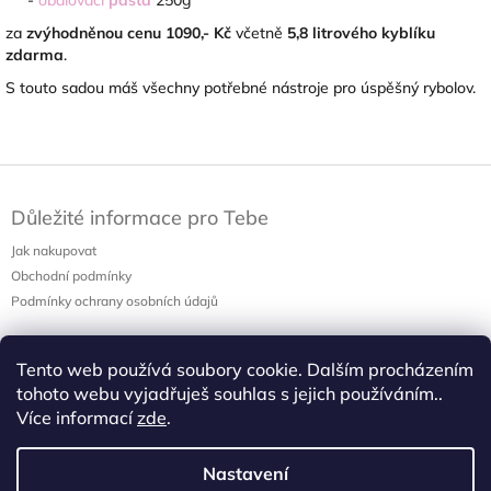
za
zvýhodněnou cenu
1090,- Kč
včetně
5,8 litrového kyblíku
zdarma
.
S touto sadou máš všechny potřebné nástroje pro úspěšný rybolov.
Z
á
Důležité informace pro Tebe
p
a
Jak nakupovat
t
Obchodní podmínky
í
Podmínky ochrany osobních údajů
Tento web používá soubory cookie. Dalším procházením
Nákupní košík
tohoto webu vyjadřuješ souhlas s jejich používáním..
0
ks /
0 Kč
Více informací
zde
.
Nastavení