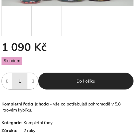
1 090 Kč
Měrná
Skladem
cena:
Do košíku
Kompletní řada Jahoda
- vše co potřebuješ pohromadě v 5,8
litrovém kyblíku.
Kategorie
:
Kompletní řady
Záruka
:
2 roky