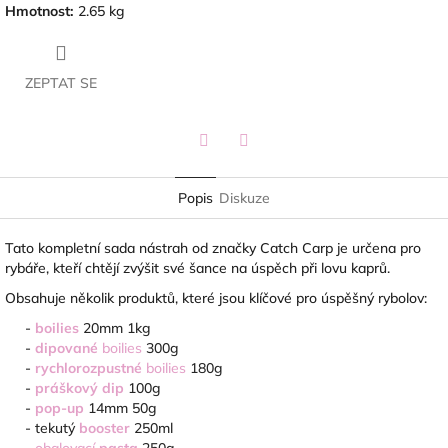
Hmotnost
:
2.65 kg
ZEPTAT SE
Twitter
Facebook
Popis
Diskuze
Tato kompletní sada nástrah od značky Catch Carp je určena pro
rybáře, kteří chtějí zvýšit své šance na úspěch při lovu kaprů.
Obsahuje několik produktů, které jsou klíčové pro úspěšný rybolov:
-
boilies
20mm
1kg
-
dipované
boilies
300g
-
rychlorozpustné
boilies
180g
-
práškový dip
100g
-
pop-up
14mm
50g
-
tekutý
booster
250ml
-
obalovací
pasta
250g