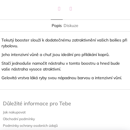
Twitter
Facebook
Popis
Diskuze
Tekutý booster slouží k dodatečnému zatraktivnění vašich boilies při
rybolovu.
Jeho intenzivní vůně a chuť jsou ideální pro přilákání kaprů.
Stačí jednoduše namočit nástrahu v tomto boostru a hned bude
vaše nástraha vysoce atraktivní.
Gelovitá vrstva láká ryby svou nápadnou barvou a intenzivní vůní.
Z
á
Důležité informace pro Tebe
p
a
Jak nakupovat
t
Obchodní podmínky
í
Podmínky ochrany osobních údajů