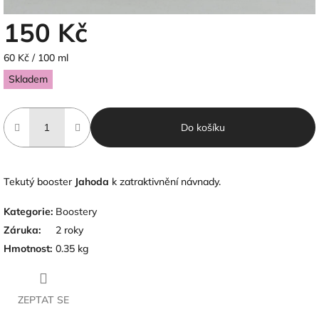
150 Kč
Měrná
60 Kč / 100 ml
cena:
Skladem
Do košíku
Tekutý booster
Jahoda
k zatraktivnění návnady.
Kategorie
:
Boostery
Záruka
:
2 roky
Hmotnost
:
0.35 kg
ZEPTAT SE