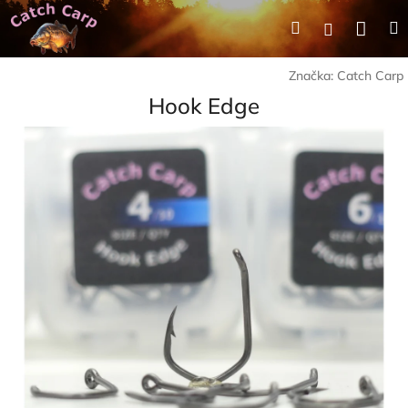
Přejít
Nák
Hledat
Přihlášení
na
obsah
koší
Značka:
Catch Carp
Hook Edge