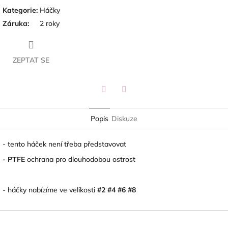
Kategorie
:
Háčky
Záruka
:
2 roky
ZEPTAT SE
Twitter
Facebook
Popis
Diskuze
- tento háček není třeba představovat
-
PTFE
ochrana pro dlouhodobou ostrost
- háčky nabízíme ve velikosti
#2 #4 #6 #8
Z
á